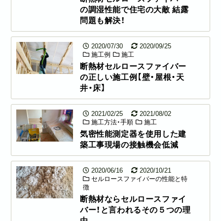
の調湿性能で住宅の大敵 結露
問題も解決！
2020/07/30
2020/09/25
施工例
施工
断熱材セルロースファイバー
の正しい施工例【壁・屋根・天
井・床】
2021/02/25
2021/08/02
施工方法・手順
施工
気密性能測定器を使用した建
築工事現場の接触機会低減
2020/06/16
2020/10/21
セルロースファイバーの性能と特
徴
断熱材ならセルロースファイ
バー！と言われるその５つの理
由