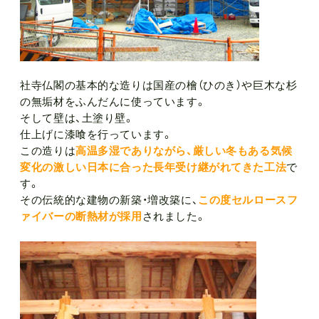
社寺仏閣の基本的な造りは国産の檜（ひのき）や巨木な杉
の無垢材をふんだんに使っています。
そして壁は、土塗り壁。
仕上げに漆喰を行っています。
この造りは
高温多湿でありながら、厳しい冬もある気候
変化の激しい日本に合った長年受け継がれてきた工法
で
す。
その伝統的な建物の新築・増改築に、
この度セルロースフ
ァイバーの断熱材が採用
されました。