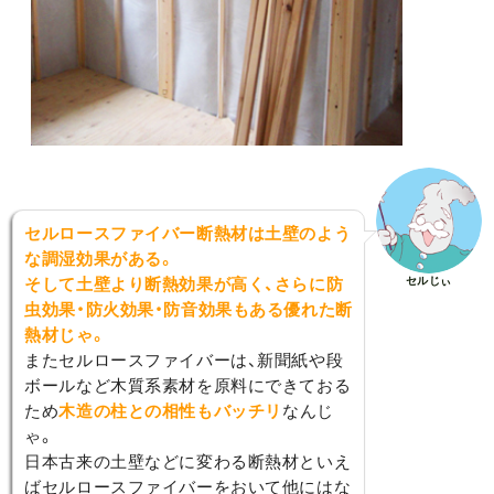
セルロースファイバー断熱材は土壁のよう
な調湿効果がある。
セルじぃ
そして土壁より断熱効果が高く、さらに防
虫効果・防火効果・防音効果もある優れた断
熱材じゃ。
またセルロースファイバーは、新聞紙や段
ボールなど木質系素材を原料にできておる
ため
木造の柱との相性もバッチリ
なんじ
ゃ。
日本古来の土壁などに変わる断熱材といえ
ばセルロースファイバーをおいて他にはな