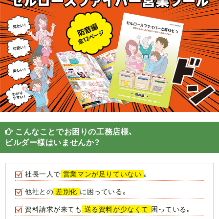
こんなことでお困りの工務店様、
ビルダー様はいませんか？
社長一人で
営業マンが足りていない
。
他社との
差別化
に困っている。
資料請求が来ても
送る資料が少なくて
困っている。