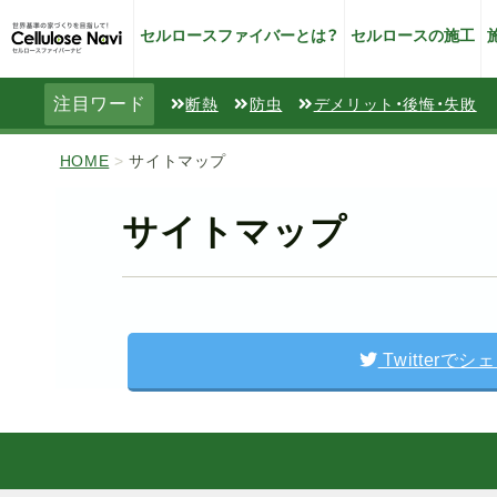
セルロースファイバーとは？
セルロースの施工
注目ワード
断熱
防虫
デメリット・後悔・失敗
HOME
>
サイトマップ
サイトマップ
Twitterでシ