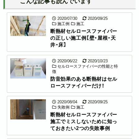
こんな記事も読んでいます
2020/07/30
2020/09/25
施工例
施工
断熱材セルロースファイバー
の正しい施工例【壁・屋根・天
井・床】
2020/06/22
2020/10/23
セルロースファイバーの性能と特
徴
防音効果のある断熱材はセル
ロースファイバーだけ！
2020/08/04
2020/09/25
失敗例
施工
断熱材セルロースファイバー
施工でミスしないために知っ
ておきたい2つの失敗事例