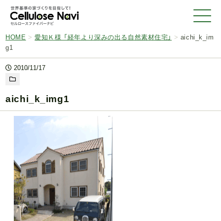
HOME
>
愛知Ｋ様 「経年より深みの出る自然素材住宅」
>
aichi_k_im
g1
2010/11/17
aichi_k_img1