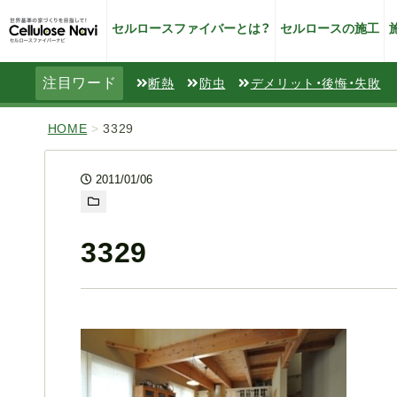
セルロースファイバーとは？
セルロースの施工
注目ワード
断熱
防虫
デメリット・後悔・失敗
HOME
>
3329
2011/01/06
3329