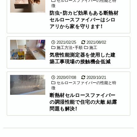
セルロースファイバーの性能と特
徴
防虫・防カビ効果もある断熱材
セルロースファイバーはシロ
アリから家を守ります！
2021/02/25
2021/08/02
施工方法・手順
施工
気密性能測定器を使用した建
築工事現場の接触機会低減
2020/07/08
2020/10/21
セルロースファイバーの性能と特
徴
断熱材セルロースファイバー
の調湿性能で住宅の大敵 結露
問題も解決！