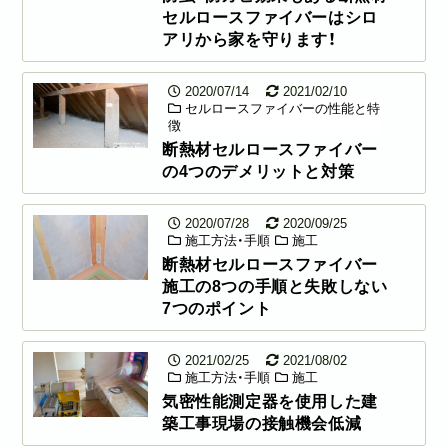
セルロースファイバーはシロ
アリから家を守ります！
2020/07/14
2021/02/10
セルロースファイバーの性能と特
徴
断熱材セルロースファイバー
の4つのデメリットと対策
2020/07/28
2020/09/25
施工方法・手順
施工
断熱材セルロースファイバー
施工の8つの手順と失敗しない
7つのポイント
2021/02/25
2021/08/02
施工方法・手順
施工
気密性能測定器を使用した建
築工事現場の接触機会低減