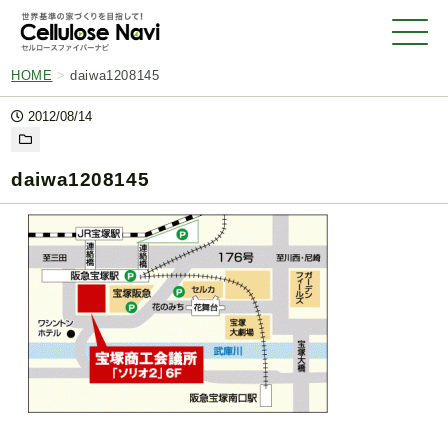
HOME
>
daiwa1208145
2012/08/14
daiwa1208145