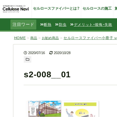
セルロースファイバーとは？
セルロースの施工
注目ワード
断熱
防虫
デメリット・後悔・失敗
HOME
>
>
>
セルロースファイバー小冊子 vol.
商品
お勧め商品
2020/07/16
2020/10/28
s2-008__01