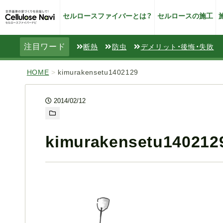
セルロースファイバーとは？
セルロースの施工
注目ワード
断熱
防虫
デメリット・後悔・失敗
HOME
>
kimurakensetu1402129
2014/02/12
kimurakensetu140212