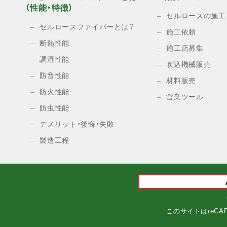
（性能・特徴）
セルロースの施工
セルロースファイバーとは？
施工依頼
断熱性能
施工店募集
調湿性能
吹込機械販売
防音性能
材料販売
防火性能
営業ツール
防虫性能
デメリット・後悔・失敗
製造工程
このサイトはreCA