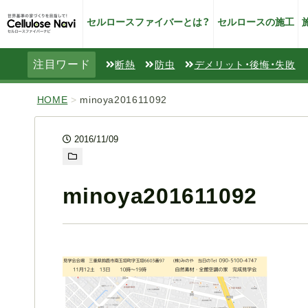
セルロースファイバーとは？
セルロースの施工
注目ワード
断熱
防虫
デメリット・後悔・失敗
HOME
>
minoya201611092
2016/11/09
minoya201611092