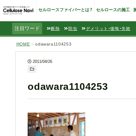
セルロースファイバーとは？
セルロースの施工
注目ワード
断熱
防虫
デメリット・後悔・失敗
HOME
>
odawara1104253
2011/04/26
odawara1104253