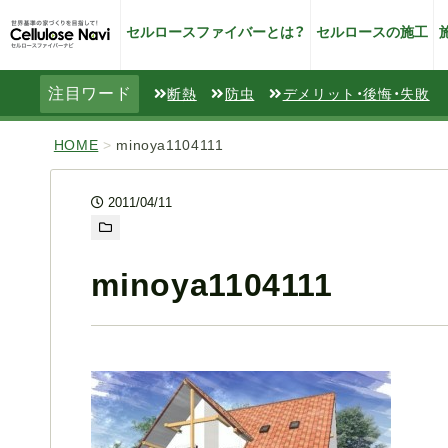
セルロースファイバーとは？
セルロースの施工
注目ワード
断熱
防虫
デメリット・後悔・失敗
HOME
>
minoya1104111
2011/04/11
minoya1104111