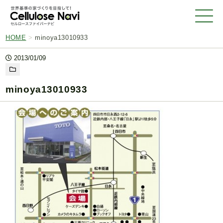
HOME
>
minoya13010933
2013/01/09
minoya13010933