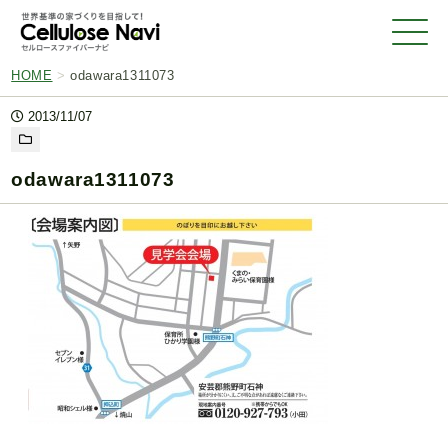
HOME
>
odawara1311073
2013/11/07
odawara1311073