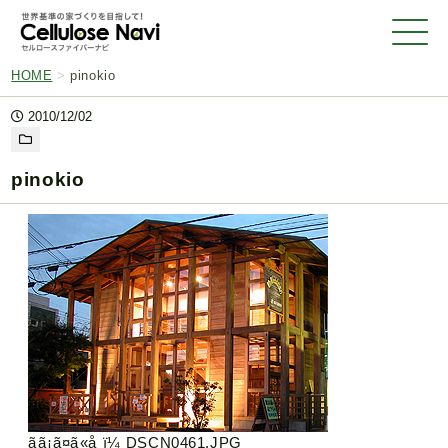
HOME
>
pinokio
2010/12/02
pinokio
ãã¡ã¤ã«å ï¼ DSCN0461.JPG