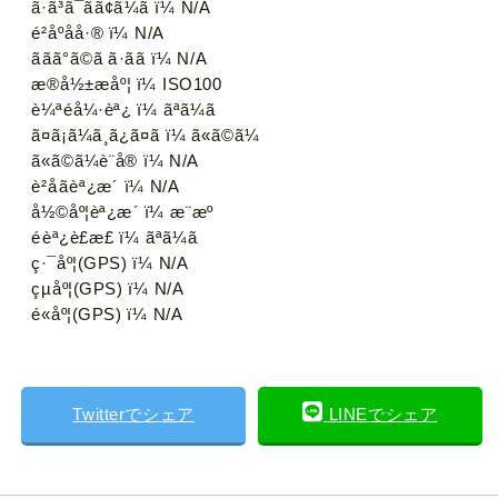
ã·ã³ã¯ã­ã¢ã¼ã ï¼ N/A
é²åºåå·® ï¼ N/A
ãã­ã°ã©ã ã·ãã ï¼ N/A
æ®å½±æåº¦ ï¼ ISO100
è¼ªé­å¼·èª¿ ï¼ ãªã¼ã
ã¤ã¡ã¼ã¸ã¿ã¤ã ï¼ ã«ã©ã¼
ã«ã©ã¼è¨­å® ï¼ N/A
è²åãèª¿æ´ ï¼ N/A
å½©åº¦èª¿æ´ ï¼ æ¨æº
éèª¿è£æ­£ ï¼ ãªã¼ã
ç·¯åº¦(GPS) ï¼ N/A
çµåº¦(GPS) ï¼ N/A
é«åº¦(GPS) ï¼ N/A
Twitterでシェア
LINEでシェア